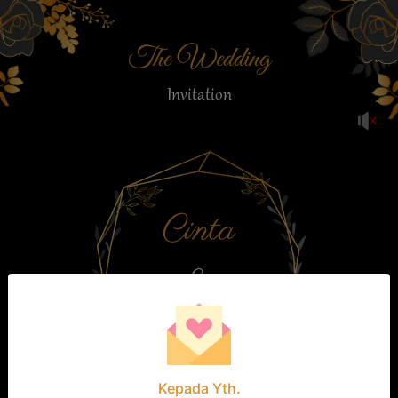
The Wedding
Invitation
Cinta
&
Arjuna
Kepada Yth.