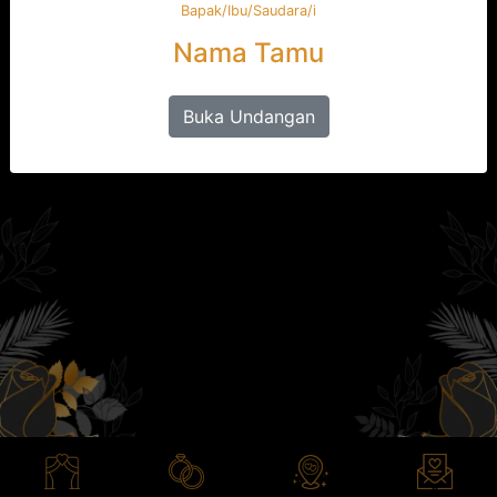
Bapak/Ibu/Saudara/i
Nama Tamu
Save The Date
Buka Undangan
11 Januari 2021
Gd. Sasono Adiguno TMII, Jakarta